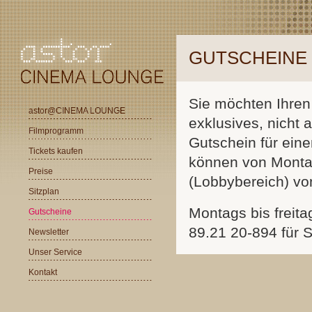
GUTSCHEINE
Sie möchten Ihren
astor@CINEMA LOUNGE
exklusives, nicht
Filmprogramm
Gutschein für ei
Tickets kaufen
können von Monta
Preise
(Lobbybereich) vo
Sitzplan
Montags bis freita
Gutscheine
89.21 20-894 für S
Newsletter
Unser Service
Kontakt